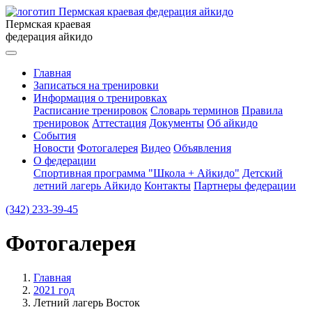
Пермская краевая
федерация айкидо
Главная
Записаться на тренировки
Информация о тренировках
Расписание тренировок
Словарь терминов
Правила
тренировок
Аттестация
Документы
Об айкидо
События
Новости
Фотогалерея
Видео
Объявления
О федерации
Спортивная программа "Школа + Айкидо"
Детский
летний лагерь Айкидо
Контакты
Партнеры федерации
(342)
233-39-45
Фотогалерея
Главная
2021 год
Летний лагерь Восток