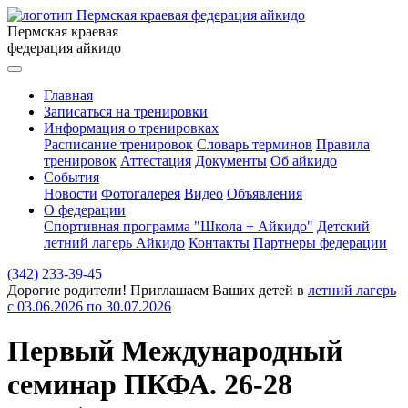
Пермская краевая
федерация айкидо
Главная
Записаться на тренировки
Информация о тренировках
Расписание тренировок
Словарь терминов
Правила
тренировок
Аттестация
Документы
Об айкидо
События
Новости
Фотогалерея
Видео
Объявления
О федерации
Спортивная программа "Школа + Айкидо"
Детский
летний лагерь Айкидо
Контакты
Партнеры федерации
(342)
233-39-45
Дорогие родители! Приглашаем Ваших детей в
летний лагерь
с 03.06.2026 по 30.07.2026
Первый Международный
семинар ПКФА. 26-28